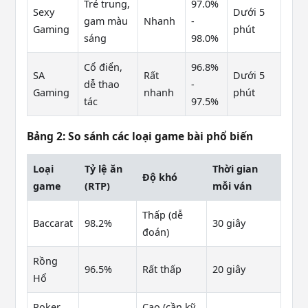
Trẻ trung,
97.0%
Sexy
Dưới 5
gam màu
Nhanh
-
Gaming
phút
sáng
98.0%
Cổ điển,
96.8%
SA
Rất
Dưới 5
dễ thao
-
Gaming
nhanh
phút
tác
97.5%
Bảng 2: So sánh các loại game bài phổ biến
Loại
Tỷ lệ ăn
Thời gian
Độ khó
game
(RTP)
mỗi ván
Thấp (dễ
Baccarat
98.2%
30 giây
đoán)
Rồng
96.5%
Rất thấp
20 giây
Hổ
Poker
Cao (cần kỹ