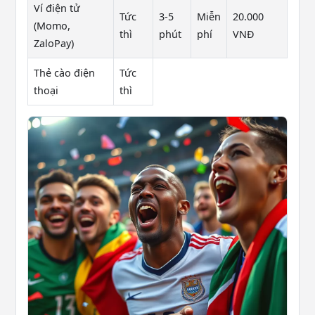
Ví điện tử
Tức
3-5
Miễn
20.000
(Momo,
thì
phút
phí
VNĐ
ZaloPay)
Thẻ cào điện
Tức
thoại
thì